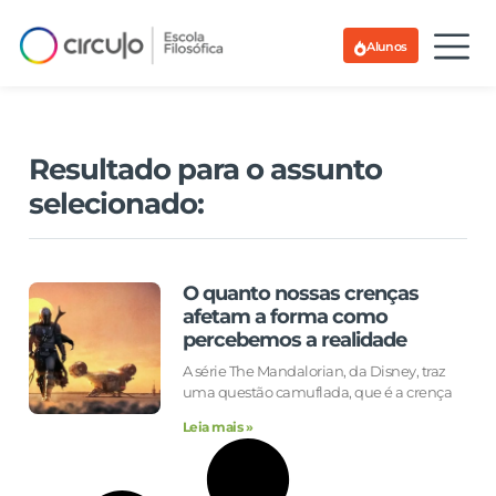
Alunos
Resultado para o assunto
selecionado:
O quanto nossas crenças
afetam a forma como
percebemos a realidade
A série The Mandalorian, da Disney, traz
uma questão camuflada, que é a crença
Leia mais »