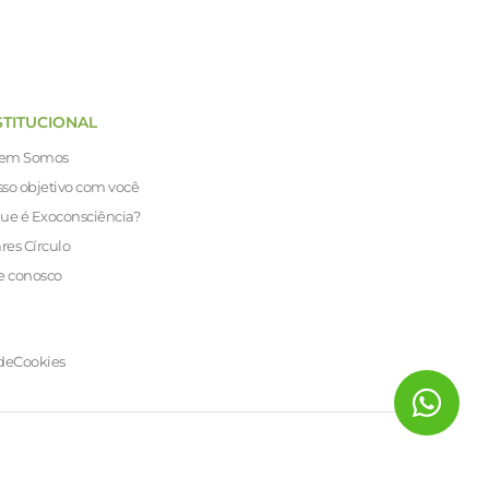
STITUCIONAL
em Somos
so objetivo com você
ue é Exoconsciência?
ares Círculo
e conosco
de
Cookies