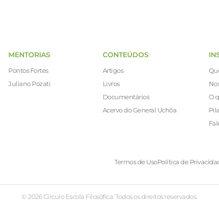
MENTORIAS
CONTEÚDOS
IN
Pontos Fortes
Artigos
Qu
Juliano Pozati
Livros
Nos
Documentários
O q
Acervo do General Uchôa
Pil
Fal
Termos de Uso
Política de Privacida
© 2026 Círculo Escola Filosófica. Todos os direitos reservados.