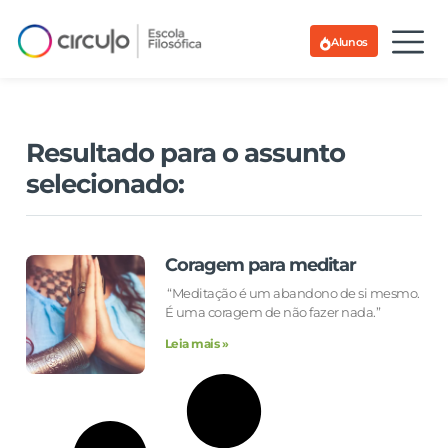
Alunos
Resultado para o assunto
selecionado:
Coragem para meditar
“Meditação é um abandono de si mesmo.
É uma coragem de não fazer nada.”
Leia mais »