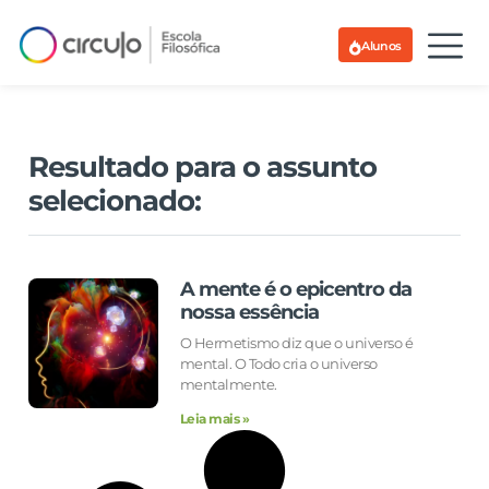
Alunos
Resultado para o assunto
selecionado:
A mente é o epicentro da
nossa essência
O Hermetismo diz que o universo é
mental. O Todo cria o universo
mentalmente.
Leia mais »