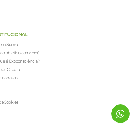
STITUCIONAL
em Somos
so objetivo com você
ue é Exoconsciência?
ares Círculo
e conosco
de
Cookies