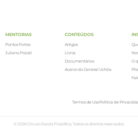
MENTORIAS
CONTEÚDOS
IN
Pontos Fortes
Artigos
Qu
Juliano Pozati
Livros
Nos
Documentários
O q
Acervo do General Uchôa
Pil
Fal
Termos de Uso
Política de Privacida
© 2026 Círculo Escola Filosófica. Todos os direitos reservados.