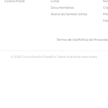
Juliano Pozati
Livros
Nos
Documentários
O q
Acervo do General Uchôa
Pil
Fal
Termos de Uso
Política de Privacida
© 2026 Círculo Escola Filosófica. Todos os direitos reservados.