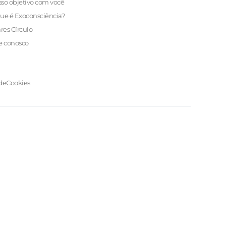
so objetivo com você
ue é Exoconsciência?
ares Círculo
e conosco
de
Cookies