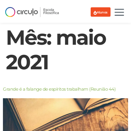
Alunos
Mês:
maio
2021
Grande é a falange de espíritos trabalham (Reunião 44)