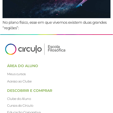
No plano físico, esse em que vivemos existem duas grandes
“regiões”:
ÁREA DO ALUNO
Meus cursos
Acesso ao Clube
DESCOBRIR E COMPRAR
Clube do Aluno
Cursos do Círculo
Educação Corporativa